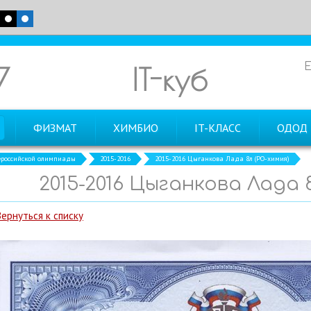
7
IT-куб
ФИЗМАТ
ХИМБИО
IT-КЛАСС
ОДОД
российской олимпиады
2015-2016
2015-2016 Цыганкова Лада 8л (РО-химия)
2015-2016 Цыганкова Лада 
Вернуться к списку