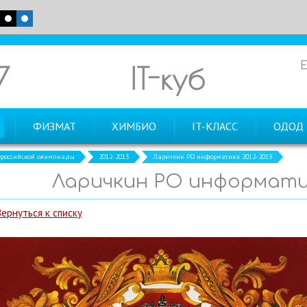
7
IT-куб
ФИЗМАТ
ХИМБИО
IT-КЛАСС
ОДОД
российской олимпиады
2012-2013
Ларичкин РО информатика 2012-2013
Ларичкин РО информатик
Вернуться к списку