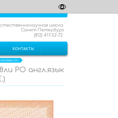
Естественнонаучная школа
Санкт-Петербург
(812) 417-52-72
КОНТАКТЫ
алогубова А.Е.)
8ли РО англ.язык
.)