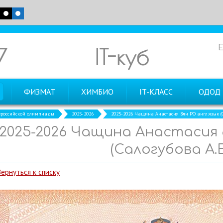
7
IT-куб
ФИЗМАТ
ХИМБИО
IT-КЛАСС
ОДОД
российской олимпиады
2025-2026
2025-2026 Чащина Анастасия 8ли РО англ.язык (С
2025-2026 Чащина Анастасия 
(Салогубова А.Е
Вернуться к списку