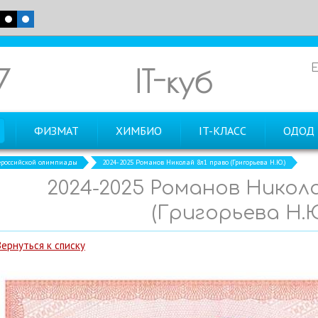
7
IT-куб
ФИЗМАТ
ХИМБИО
IT-КЛАСС
ОДОД
российской олимпиады
2024-2025 Романов Николай 8л1 право (Григорьева Н.Ю.)
2024-2025 Романов Никола
(Григорьева Н.Ю
Вернуться к списку