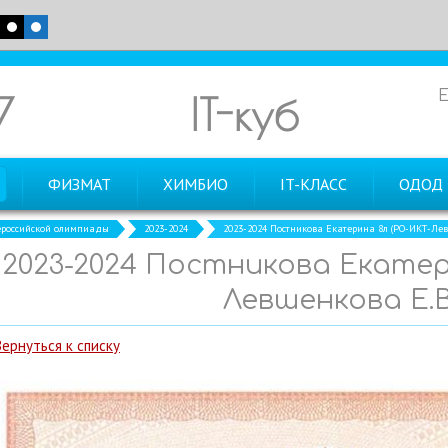
7
IT-куб
ФИЗМАТ
ХИМБИО
IT-КЛАСС
ОДОД
российской олимпиады
2023-2024
2023-2024 Постникова Екатерина 8л (РО-ИКТ-Лев
2023-2024 Постникова Екатер
Левшенкова Е.В
Вернуться к списку