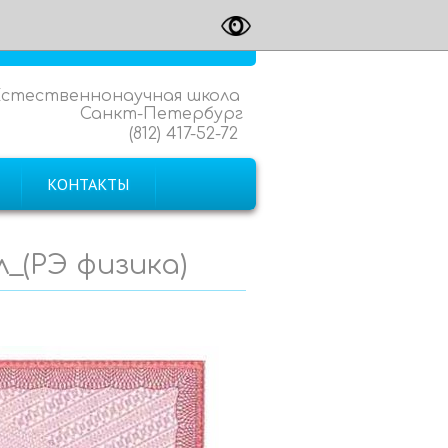
Естественнонаучная школа
Санкт-Петербург
(812) 417-52-72
КОНТАКТЫ
л_(РЭ физика)