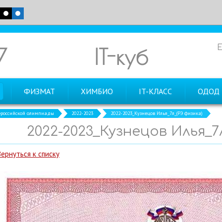
7
IT-куб
ФИЗМАТ
ХИМБИО
IT-КЛАСС
ОДОД
российской олимпиады
2022-2023
2022-2023_Кузнецов Илья_7л_(РЭ физика)
2022-2023_Кузнецов Илья_7
Вернуться к списку