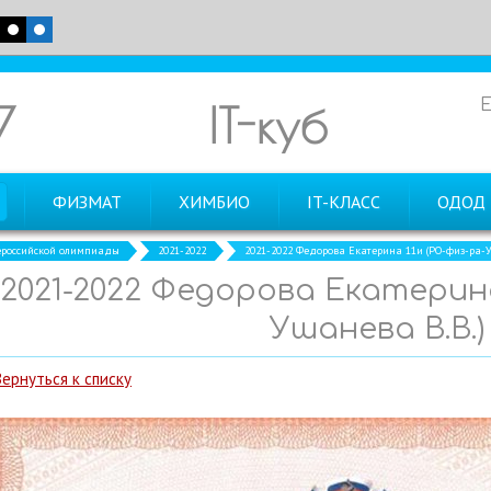
7
IT-куб
ФИЗМАТ
ХИМБИО
IT-КЛАСС
ОДОД
российской олимпиады
2021-2022
2021-2022 Федорова Екатерина 11и (РО-физ-ра-У
2021-2022 Федорова Екатерина
Ушанева В.В.)
Вернуться к списку