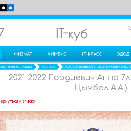
7
IT-куб
ФИЗМАТ
ХИМБИО
IT-КЛАСС
ОДОД
российской олимпиады
2021-2022
2021-2022 Гордиевич Анна 7л (РО-биология-Цымб
2021-2022 Гордиевич Анна 7л
Цымбал А.А.)
Вернуться к списку