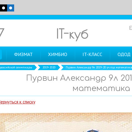
7
IT-куб
ФИЗМАТ
ХИМБИО
IT-КЛАСС
ОДОД
российской олимпиады
2019-2020
Пурвин Александр 9л 2019-20 уч.год математик
Пурвин Александр 9л 201
математика
Вернуться к списку