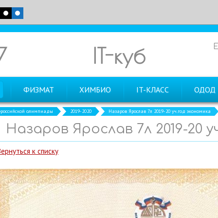
7
IT-куб
ФИЗМАТ
ХИМБИО
IT-КЛАСС
ОДОД
российской олимпиады
2019-2020
Назаров Ярослав 7л 2019-20 уч.год экономика
Назаров Ярослав 7л 2019-20 у
Вернуться к списку