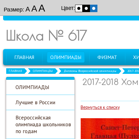
А
А
Цвет:
А
Размер:
Школа № 617
ГЛАВНАЯ
ОЛИМПИАДЫ
ФИЗМАТ
Х
ГЛАВНАЯ
ОЛИМПИАДЫ
Дипломы Всероссийской олимпиады
2017-20
2017-2018 Х
ОЛИМПИАДЫ
Лучшие в России
Вернуться к списку
Всероссийская
олимпиада школьников
по годам