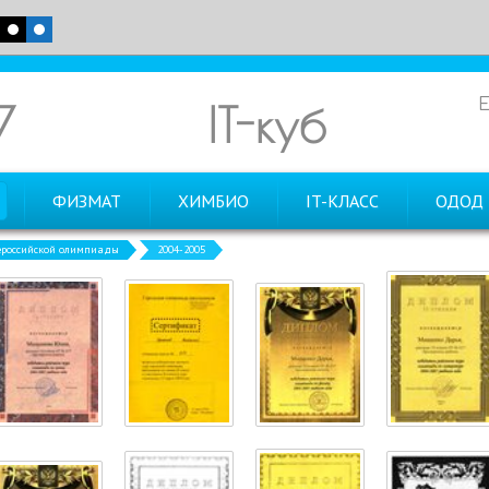
7
IT-куб
ФИЗМАТ
ХИМБИО
IT-КЛАСС
ОДОД
российской олимпиады
2004-2005