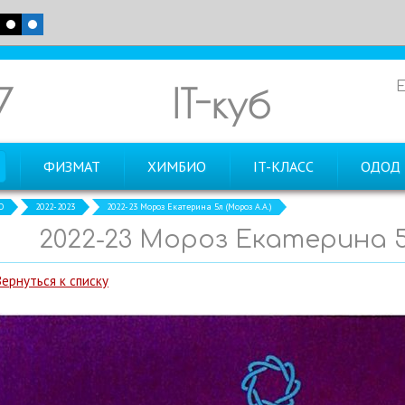
7
IT-куб
ФИЗМАТ
ХИМБИО
IT-КЛАСС
ОДОД
О
2022-2023
2022-23 Мороз Екатерина 5л (Мороз А.А.)
2022-23 Мороз Екатерина 5л
Вернуться к списку