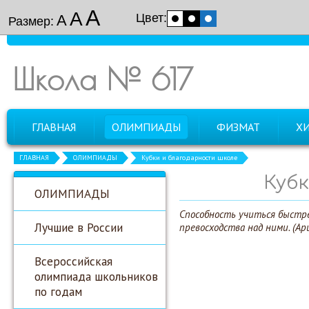
А
А
Цвет:
А
Размер:
Школа № 617
ГЛАВНАЯ
ОЛИМПИАДЫ
ФИЗМАТ
Х
ГЛАВНАЯ
ОЛИМПИАДЫ
Кубки и благодарности школе
Куб
ОЛИМПИАДЫ
Способность учиться быстр
Лучшие в России
превосходства над ними. (Ари
Всероссийская
олимпиада школьников
по годам