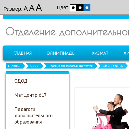
А
А
Цвет:
А
Размер:
Отделение дополнительно
ГЛАВНАЯ
ОЛИМПИАДЫ
ФИЗМАТ
Х
ГЛАВНАЯ
ОДОД
Платные образовательные услуги
Бальные танцы
ОДОД
МатЦентр 617
Педагоги
дополнительного
образования