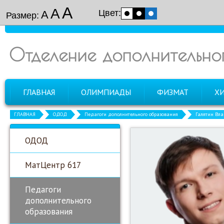
А
А
Цвет:
А
Размер:
Отделение дополнительно
ГЛАВНАЯ
ОЛИМПИАДЫ
ФИЗМАТ
Х
ГЛАВНАЯ
ОДОД
Педагоги дополнительного образования
Галятин Вла
ОДОД
МатЦентр 617
Педагоги
дополнительного
образования