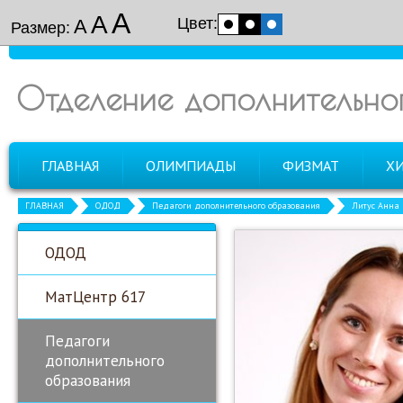
А
А
Цвет:
А
Размер:
Отделение дополнительно
ГЛАВНАЯ
ОЛИМПИАДЫ
ФИЗМАТ
Х
ГЛАВНАЯ
ОДОД
Педагоги дополнительного образования
Литус Анна
ОДОД
МатЦентр 617
Педагоги
дополнительного
образования