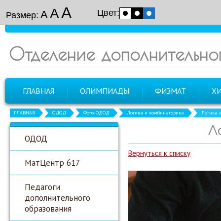
А
А
Цвет:
А
Размер:
Отделение дополнительно
ГЛАВНАЯ
ОЛИМПИАДЫ
ФИЗМАТ
Х
ГЛАВНАЯ
ОДОД
Фото-ОДОД
Логика и комбинаторика
Логика 
Л
ОДОД
Вернуться к списку
МатЦентр 617
Педагоги
дополнительного
образования