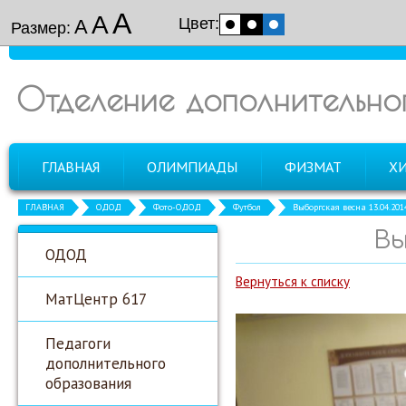
А
А
Цвет:
А
Размер:
Отделение дополнительно
ГЛАВНАЯ
ОЛИМПИАДЫ
ФИЗМАТ
Х
ГЛАВНАЯ
ОДОД
Фото-ОДОД
Футбол
Выборгская весна 13.04.201
Вы
ОДОД
Вернуться к списку
МатЦентр 617
Педагоги
дополнительного
образования