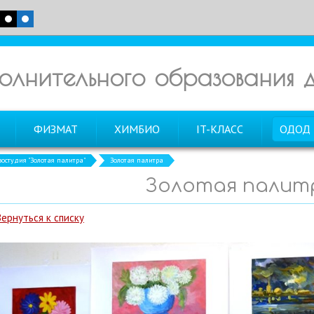
олнительного образования
ФИЗМАТ
ХИМБИО
IT-КЛАСС
ОДОД
зостудия "Золотая палитра"
Золотая палитра
Золотая палит
Вернуться к списку