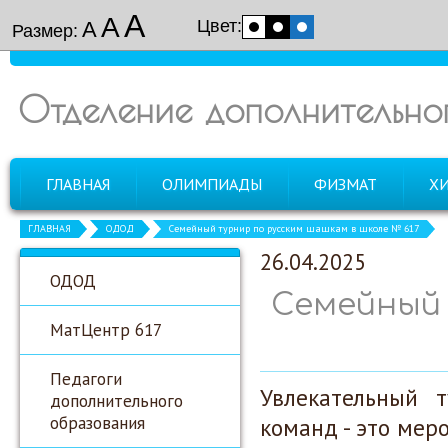
А
А
Цвет:
А
Размер:
Отделение дополнительно
ГЛАВНАЯ
ОЛИМПИАДЫ
ФИЗМАТ
Х
ГЛАВНАЯ
ОДОД
Семейный турнир по русским шашкам в школе № 617
26.04.2025
ОДОД
Семейный 
МатЦентр 617
Педагоги
Увлекательный 
дополнительного
образования
команд - это мер