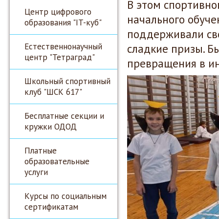
В этом спортивно
Центр цифрового
начального обуче
образования "IT-куб"
поддерживали сво
Естественнонаучный
сладкие призы. Б
центр "Тетраград"
превращения в и
Школьный спортивный
клуб "ШСК 617"
Бесплатные секции и
кружки ОДОД
Платные
образовательные
услуги
Курсы по социальным
сертификатам