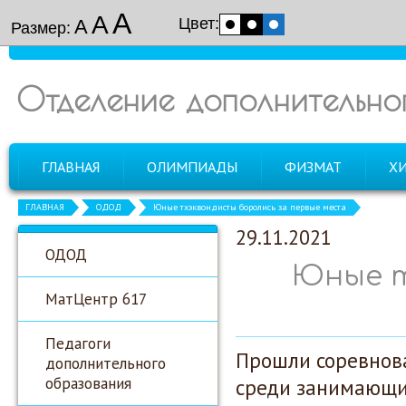
А
А
Цвет:
А
Размер:
Отделение дополнительно
ГЛАВНАЯ
ОЛИМПИАДЫ
ФИЗМАТ
Х
ГЛАВНАЯ
ОДОД
Юные тхэквондисты боролись за первые места
29.11.2021
ОДОД
Юные т
МатЦентр 617
Педагоги
Прошли соревнова
дополнительного
образования
среди занимающи