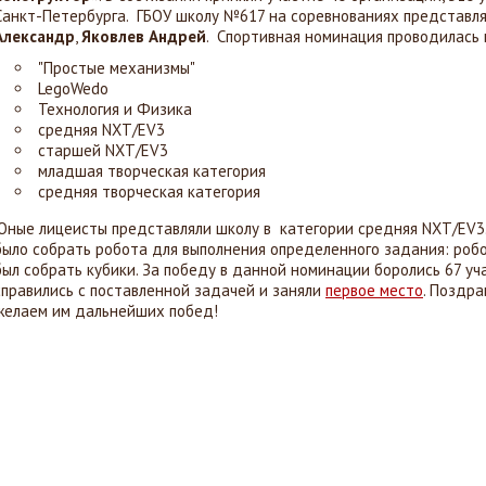
Санкт-Петербурга. ГБОУ школу №617 на соревнованиях представля
Александр
,
Яковлев Андрей
. Спортивная номинация проводилась 
"Простые механизмы"
LegoWedo
Технология и Физика
средняя NXT/EV3
старшей NXT/EV3
младшая творческая категория
средняя творческая категория
Юные лицеисты представляли школу в категории средняя NXT/EV3
было собрать робота для выполнения определенного задания: роб
был собрать кубики. За победу в данной номинации боролись 67 у
справились с поставленной задачей и заняли
первое место
. Поздр
желаем им дальнейших побед!