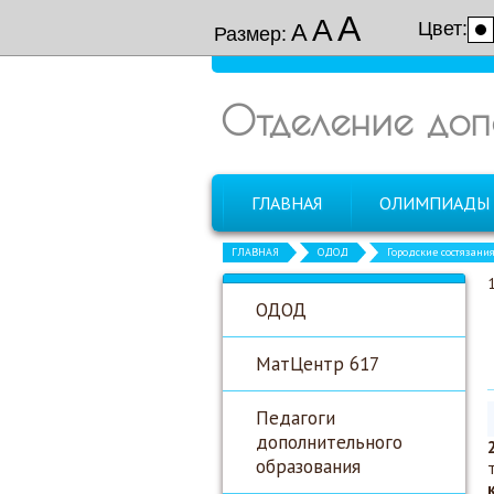
А
А
Цвет:
А
Размер:
Отделение доп
ГЛАВНАЯ
ОЛИМПИАДЫ
ГЛАВНАЯ
ОДОД
Городские состязани
ОДОД
МатЦентр 617
Педагоги
дополнительного
образования