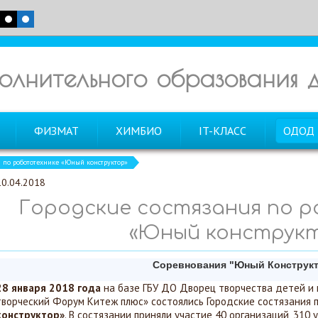
олнительного образования
ФИЗМАТ
ХИМБИО
IT-КЛАСС
ОДОД
я по робототехнике «Юный конструктор»
10.04.2018
Городские состязания по 
«Юный конструк
Соревнования "Юный Конструк
28 января 2018 года
на базе ГБУ ДО Дворец творчества детей и
творческий Форум Китеж плюс» состоялись Городские состязания 
конструктор»
. В состязании приняли участие 40 организаций, 310 