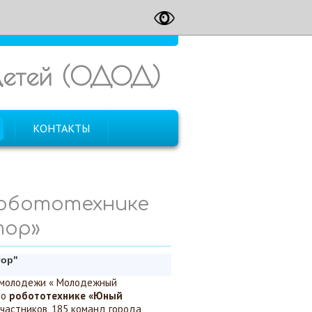
 детей (ОДОД)
КОНТАКТЫ
робототехнике
тор»
тор"
 молодежи « Молодежный
по
робототехнике «Юный
участников, 185 команд города