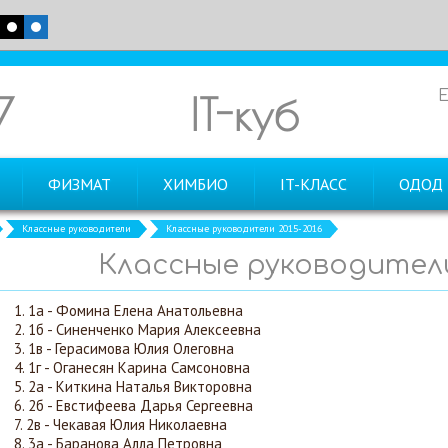
7
IT-куб
ФИЗМАТ
ХИМБИО
IT-КЛАСС
ОДОД
Классные руководители
Классные руководители 2015-2016
Классные руководители 
1а - Фомина Елена Анатольевна
1б - Синенченко Мария Алексеевна
1в - Герасимова Юлия Олеговна
1г - Оганесян Карина Самсоновна
2а - Киткина Наталья Викторовна
2б - Евстифеева Дарья Сергеевна
2в - Чекавая Юлия Николаевна
3а - Баранова Алла Петровна