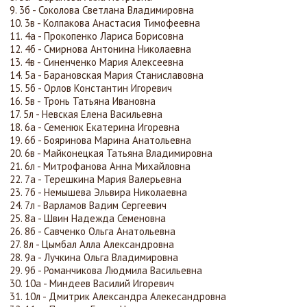
3б - Соколова Светлана Владимировна
3в - Колпакова Анастасия Тимофеевна
4а - Прокопенко Лариса Борисовна
4б - Смирнова Антонина Николаевна
4в - Синенченко Мария Алексеевна
5а - Барановская Мария Станиславовна
5б - Орлов Константин Игоревич
5в - Тронь Татьяна Ивановна
5л - Невская Елена Васильевна
6а - Семенюк Екатерина Игоревна
6б - Бояринова Марина Анатольевна
6в - Майконецкая Татьяна Владимировна
6л - Митрофанова Анна Михайловна
7а - Терешкина Мария Валерьевна
7б - Немышева Эльвира Николаевна
7л - Варламов Вадим Сергеевич
8а - Швин Надежда Семеновна
8б - Савченко Ольга Анатольевна
8л - Цымбал Алла Александровна
9а - Лучкина Ольга Владимировна
9б - Романчикова Людмила Васильевна
10а - Миндеев Василий Игоревич
10л - Дмитрик Александра Алекесандровна