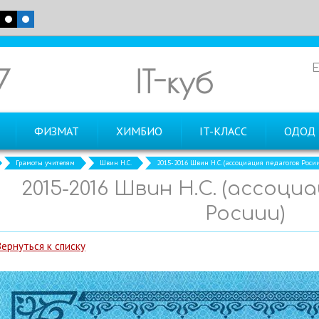
7
IT-куб
ФИЗМАТ
ХИМБИО
IT-КЛАСС
ОДОД
Грамоты учителям
Швин Н.С.
2015-2016 Швин Н.С. (ассоциация педагогов Роси
2015-2016 Швин Н.С. (ассоци
Росиии)
Вернуться к списку