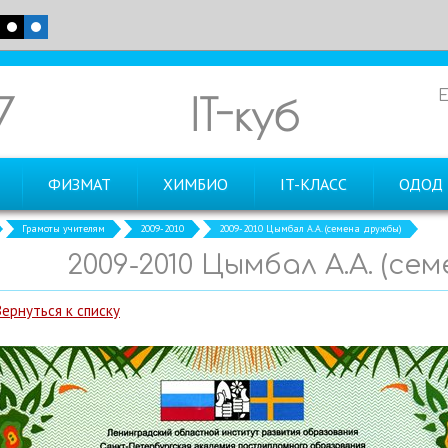
7
IT-куб
ФИЗМАТ
ХИМБИО
IT-КЛАСС
ОДОД
Грамоты учителям
2009-2010
2009-2010 Цымбал А.А. (семена дружбы)
2009-2010 Цымбал А.А. (се
Вернуться к списку