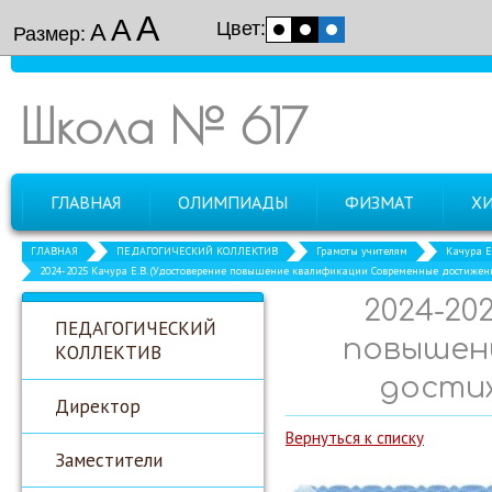
А
А
Цвет:
А
Размер:
Школа № 617
ГЛАВНАЯ
ОЛИМПИАДЫ
ФИЗМАТ
Х
ГЛАВНАЯ
ПЕДАГОГИЧЕСКИЙ КОЛЛЕКТИВ
Грамоты учителям
Качура Е
2024-2025 Качура Е.В. (Удостоверение повышение квалификации Современные достижени
2024-20
ПЕДАГОГИЧЕСКИЙ
повышен
КОЛЛЕКТИВ
достиж
Директор
Вернуться к списку
Заместители