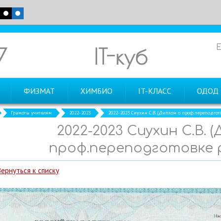
7
IT-куб
ФИЗМАТ
ХИМБИО
IT-КЛАСС
ОДОД
Грамоты учителям
2022-2023
2022-2023 Сиухин С.В. (Диплом о проф.переподгот
2022-2023 Сиухин С.В. 
проф.переподготовке 
Вернуться к списку