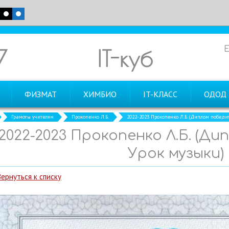
7
IT-куб
ФИЗМАТ
ХИМБИО
IT-КЛАСС
ОДОД
Грамоты учителям
Прокопенко Л.Б.
2022-2023 Прокопенко Л.Б. (Диплом победи
2022-2023 Прокопенко Л.Б. (Д
Урок музыки)
Вернуться к списку