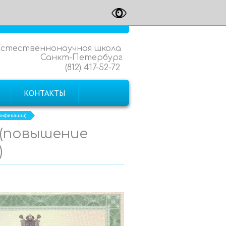
Естественнонаучная школа
Санкт-Петербург
(812) 417-52-72
КОНТАКТЫ
алификации)
. (повышение
)