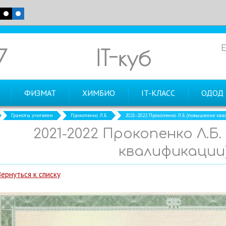
7
IT-куб
ФИЗМАТ
ХИМБИО
IT-КЛАСС
ОДОД
Грамоты учителям
Прокопенко Л.Б.
2021-2022 Прокопенко Л.Б. (повышение кв
2021-2022 Прокопенко Л.Б
квалификации
Вернуться к списку