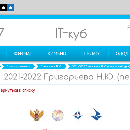
7
IT-куб
ФИЗМАТ
ХИМБИО
IT-КЛАСС
ОДОД
Грамоты учителям
Григорьева Н.Ю.
2021-2022 Григорьева Н.Ю. (петровский урок
2021-2022 Григорьева Н.Ю. (п
Вернуться к списку