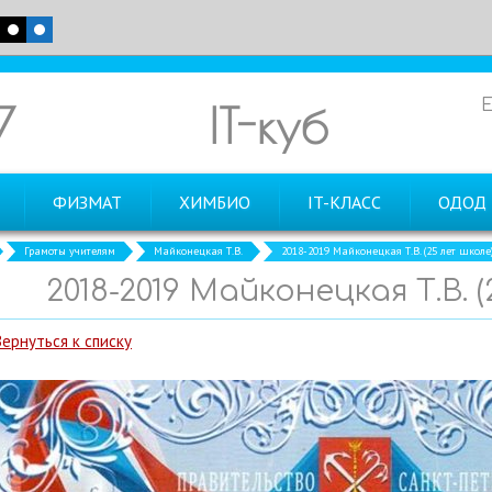
7
IT-куб
ФИЗМАТ
ХИМБИО
IT-КЛАСС
ОДОД
Грамоты учителям
Майконецкая Т.В.
2018-2019 Майконецкая Т.В. (25 лет школе
2018-2019 Майконецкая Т.В. 
Вернуться к списку