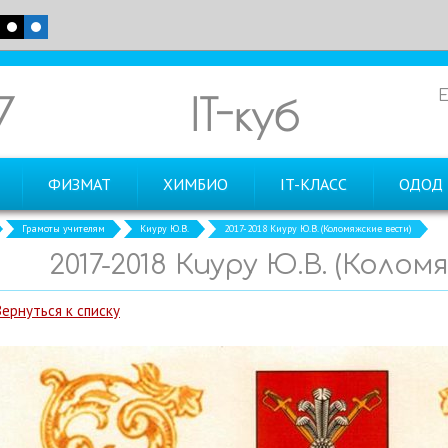
7
IT-куб
ФИЗМАТ
ХИМБИО
IT-КЛАСС
ОДОД
Грамоты учителям
Киуру Ю.В.
2017-2018 Киуру Ю.В. (Коломяжские вести)
2017-2018 Киуру Ю.В. (Колом
Вернуться к списку