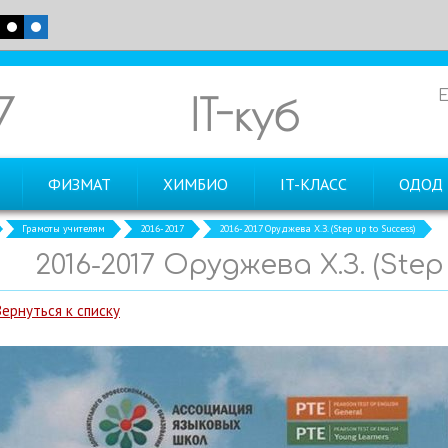
7
IT-куб
ФИЗМАТ
ХИМБИО
IT-КЛАСС
ОДОД
Грамоты учителям
2016-2017
2016-2017 Оруджева Х.З. (Step up to Success)
2016-2017 Оруджева Х.З. (Step
Вернуться к списку