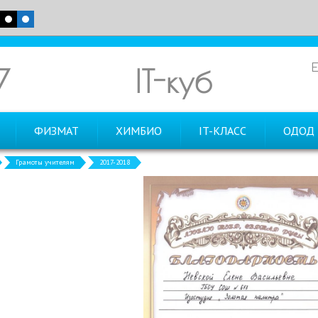
7
IT-куб
ФИЗМАТ
ХИМБИО
IT-КЛАСС
ОДОД
Грамоты учителям
2017-2018