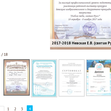
2017-2018 Невская Е.В. (святая Р
1 / 18
1
2
3
4