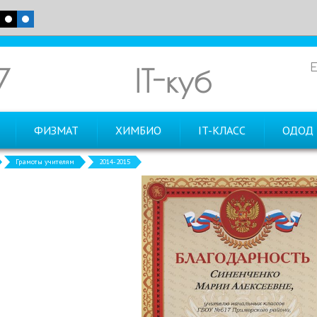
7
IT-куб
ФИЗМАТ
ХИМБИО
IT-КЛАСС
ОДОД
Грамоты учителям
2014-2015