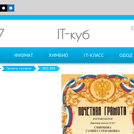
7
IT-куб
ФИЗМАТ
ХИМБИО
IT-КЛАСС
ОДОД
Грамоты учителям
2003-2004