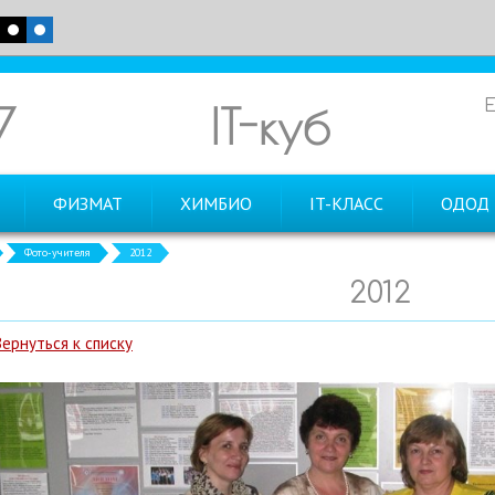
7
IT-куб
ФИЗМАТ
ХИМБИО
IT-КЛАСС
ОДОД
Фото-учителя
2012
2012
Вернуться к списку