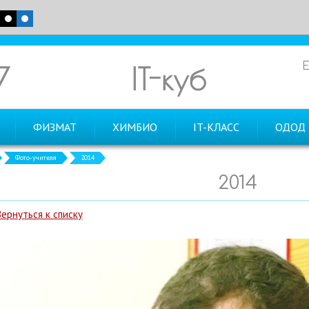
7
IT-куб
ФИЗМАТ
ХИМБИО
IT-КЛАСС
ОДОД
Фото-учителя
2014
2014
Вернуться к списку