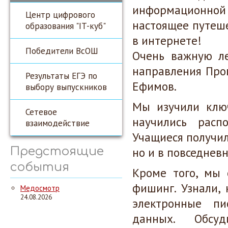
информационной
Центр цифрового
настоящее путеш
образования "IT-куб"
в интернете!
Победители ВсОШ
Очень важную ле
направления Про
Результаты ЕГЭ по
Ефимов.
выбору выпускников
Мы изучили ключ
Сетевое
научились расп
взаимодействие
Учащиеся получил
Предстоящие
но и в повседнев
события
Кроме того, мы 
фишинг. Узнали,
Медосмотр
24.08.2026
электронные п
данных. Обсу