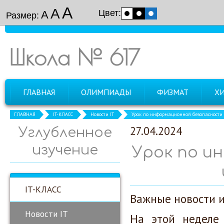
А
А
Цвет:
А
Размер:
Школа № 617
ГЛАВНАЯ
ОЛИМПИАДЫ
ФИЗМАТ
Х
ГЛАВНАЯ
IT-КЛАСС
Новости IT
Урок по информационной безопасности
27.04.2024
Углубленное
изучение
Урок по и
IT-КЛАСС
Важные новости 
Новости IT
На этой неделе