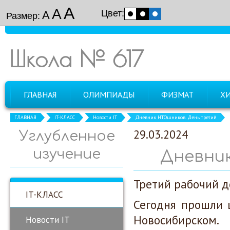
А
А
Цвет:
А
Размер:
Школа № 617
ГЛАВНАЯ
ОЛИМПИАДЫ
ФИЗМАТ
Х
ГЛАВНАЯ
IT-КЛАСС
Новости IT
Дневник НТОшников. День третий
29.03.2024
Углубленное
изучение
Дневни
Третий рабочий 
IT-КЛАСС
Сегодня прошли 
Новосибирском.
Новости IT