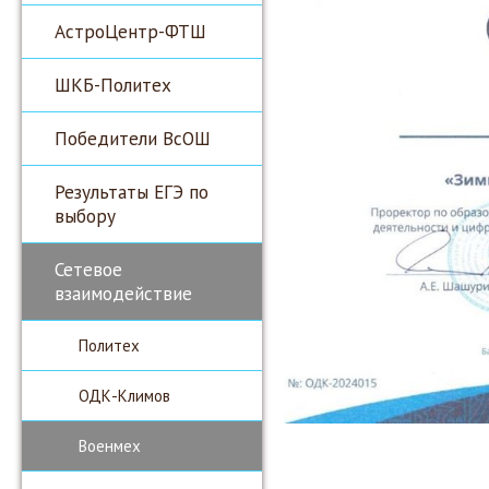
АстроЦентр-ФТШ
ШКБ-Политех
Победители ВсОШ
Результаты ЕГЭ по
выбору
Сетевое
взаимодействие
Политех
ОДК-Климов
Военмех