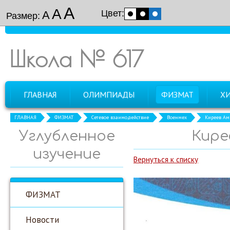
А
А
Цвет:
А
Размер:
Школа № 617
ГЛАВНАЯ
ОЛИМПИАДЫ
ФИЗМАТ
Х
ГЛАВНАЯ
ФИЗМАТ
Сетевое взаимодействие
Военмех
Киреев Ами
Углубленное
Кире
изучение
Вернуться к списку
ФИЗМАТ
Новости