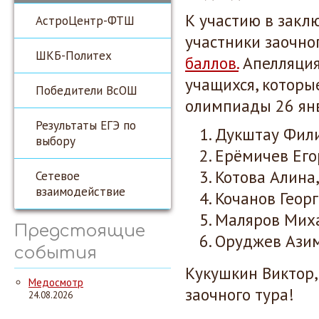
К участию в зак
АстроЦентр-ФТШ
участники заочно
ШКБ-Политех
баллов.
Апелляция
учащихся, которы
Победители ВсОШ
олимпиады 26 ян
Результаты ЕГЭ по
Дукштау Фили
выбору
Ерёмичев Его
Котова Алина,
Сетевое
взаимодействие
Кочанов Георг
Маляров Миха
Предстоящие
Оруджев Азим
события
Кукушкин Виктор,
Медосмотр
заочного тура!
24.08.2026