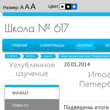
А
А
Цвет:
А
Размер:
Школа № 617
ГЛАВНАЯ
ОЛИМПИАДЫ
ФИЗМАТ
Х
ГЛАВНАЯ
ФИЗМАТ
Новости
Итоги заочного тура Санкт-Петербургской
20.01.2014
Углубленное
изучение
Итог
Петерб
ФИЗМАТ
Новости
Подведены итоги 