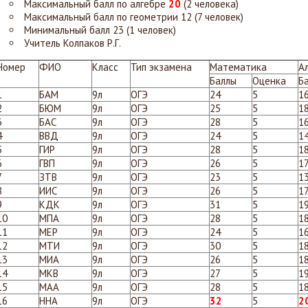
Максимальный балл по алгебре
20
(2 человека)
Максимальный балл по геометрии 12 (7 человек)
Минимальный балл 23 (1 человек)
Учитель Колпаков Р.Г.
Номер
ФИО
Класс
Тип экзамена
Математика
А
Баллы
Оценка
Б
1
БАМ
9л
ОГЭ
24
5
1
2
БЮМ
9л
ОГЭ
25
5
1
3
БАС
9л
ОГЭ
28
5
1
4
ВВД
9л
ОГЭ
24
5
1
5
ГИР
9л
ОГЭ
28
5
1
6
ГВП
9л
ОГЭ
26
5
1
7
ЗТВ
9л
ОГЭ
23
5
1
8
ИИС
9л
ОГЭ
26
5
1
9
КДК
9л
ОГЭ
31
5
1
10
МПА
9л
ОГЭ
28
5
1
11
МЕР
9л
ОГЭ
24
5
1
12
МТИ
9л
ОГЭ
30
5
1
13
МИА
9л
ОГЭ
26
5
1
14
МКВ
9л
ОГЭ
27
5
1
15
МАА
9л
ОГЭ
28
5
1
16
ННА
9л
ОГЭ
32
5
2