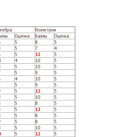
лгебра
Геометрия
аллы
Оценка
Баллы
Оценка
6
5
8
5
8
5
7
4
6
5
12
5
4
4
10
5
8
5
10
5
7
5
9
5
3
4
10
5
7
5
9
5
9
5
12
5
8
5
10
5
6
5
8
5
8
5
12
5
8
5
8
5
9
5
8
5
8
5
10
5
0
5
12
5