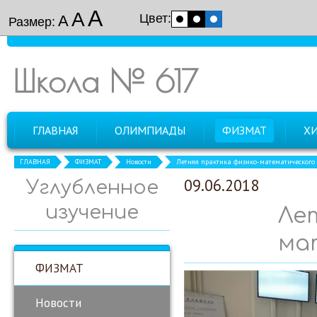
А
А
Цвет:
А
Размер:
Школа № 617
ГЛАВНАЯ
ОЛИМПИАДЫ
ФИЗМАТ
Х
ГЛАВНАЯ
ФИЗМАТ
Новости
Летняя практика физико-математического 
09.06.2018
Углубленное
изучение
Ле
ма
ФИЗМАТ
Новости