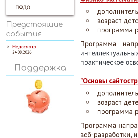
ПФДО
дополнител
возраст дет
Предстоящие
программа р
события
Программа нап
Медосмотр
интеллектуальны
24.08.2026
практическое осв
Поддержка
"Основы сайтостр
дополнител
возраст дет
программа р
Программа напра
веб-разработки, 