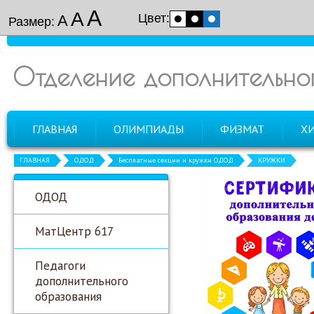
А
А
Цвет:
А
Размер:
Отделение дополнительно
ГЛАВНАЯ
ОЛИМПИАДЫ
ФИЗМАТ
Х
ГЛАВНАЯ
ОДОД
Бесплатные секции и кружки ОДОД
КРУЖКИ
ОДОД
МатЦентр 617
Педагоги
дополнительного
образования