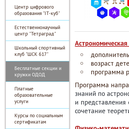
Центр цифрового
образования "IT-куб"
Естественнонаучный
центр "Тетраград"
Астрономическая
Школьный спортивный
дополнител
клуб "ШСК 617"
возраст дет
Бесплатные секции и
программа р
кружки ОДОД
Программа напра
Платные
знаний по астро
образовательные
и представления 
услуги
сочетание теорет
Курсы по социальным
сертификатам
Физико-математи