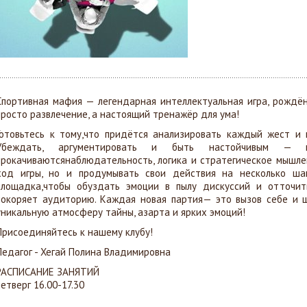
Спортивная мафия — легендарная интеллектуальная игра, рождён
просто развлечение, а настоящий тренажёр для ума!
Готовьтесь к тому,что придётся анализировать каждый жест и 
Убеждать, аргументировать и быть настойчивым —
прокачиваютсянаблюдательность, логика и стратегическое мышле
ход игры, но и продумывать свои действия на несколько ша
площадка,чтобы обуздать эмоции в пылу дискуссий и отточит
покоряет аудиторию. Каждая новая партия— это вызов себе и ш
уникальную атмосферу тайны, азарта и ярких эмоций!
Присоединяйтесь к нашему клубу!
Педагог -
Хегай Полина Владимировна
РАСПИСАНИЕ ЗАНЯТИЙ
четверг 16.00-17.30