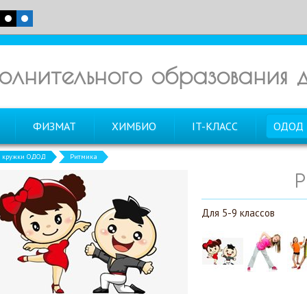
олнительного образования
ФИЗМАТ
ХИМБИО
IT-КЛАСС
ОДОД
и кружки ОДОД
Ритмика
Р
Для 5-9 классов