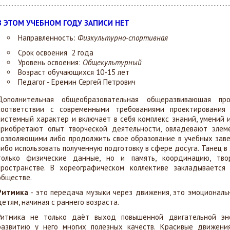
В ЭТОМ УЧЕБНОМ ГОДУ ЗАПИСИ НЕТ
Направленность:
Физкультурно-спортивная
Срок освоения 2 года
Уровень освоения:
Общекультурный
Возраст обучающихся
10-15 лет
Педагог - Еремин Сергей Петрович
Дополнительная общеобразовательная общеразвивающая пр
соответствии с современными требованиями проектировани
системный характер и включает в себя комплекс знаний, умений и
приобретают опыт творческой деятельности, овладевают элем
позволяющими либо продолжить свое образование в учебных зав
либо использовать полученную подготовку в сфере досуга. Танец 
только физические данные, но и память, координацию, тво
пространстве. В хореографическом коллективе закладывается
обществе.
Ритмика
- это передача музыки через движения, это эмоциональ
детям, начиная с раннего возраста.
Ритмика не только даёт выход повышенной двигательной эне
развитию у него многих полезных качеств. Красивые движения