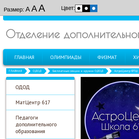
А
А
Цвет:
А
Размер:
Отделение дополнительно
ГЛАВНАЯ
ОЛИМПИАДЫ
ФИЗМАТ
Х
ГЛАВНАЯ
ОДОД
Бесплатные секции и кружки ОДОД
АстроЦентр ФТШ
ОДОД
МатЦентр 617
Педагоги
дополнительного
образования