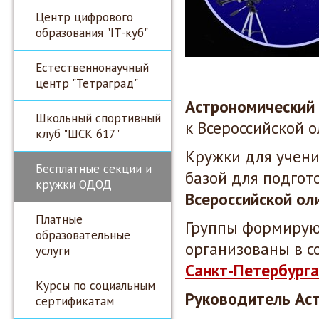
Центр цифрового
образования "IT-куб"
Естественнонаучный
центр "Тетраград"
Астрономический
Школьный спортивный
к Всероссийской 
клуб "ШСК 617"
Кружки для учени
Бесплатные секции и
базой для подгот
кружки ОДОД
Всероссийской ол
Платные
Группы формируют
образовательные
организованы в с
услуги
Санкт-Петербурга
Курсы по социальным
Руководитель Ас
сертификатам