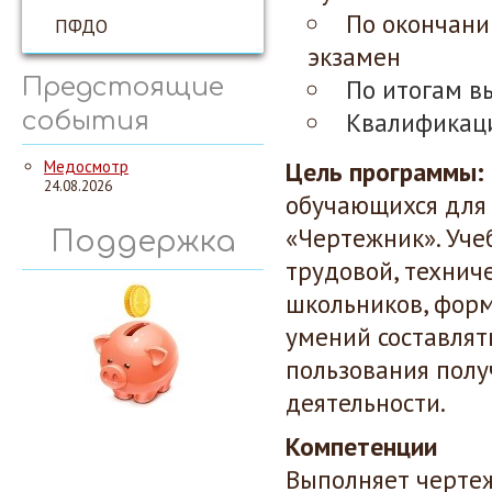
По окончани
ПФДО
экзамен
Предстоящие
По итогам в
Квалификац
события
Цель программы:
Медосмотр
24.08.2026
обучающихся для
«Чертежник». Уче
Поддержка
трудовой, технич
школьников, форм
умений составлят
пользования полу
деятельности.
Компетенции
Выполняет чертеж