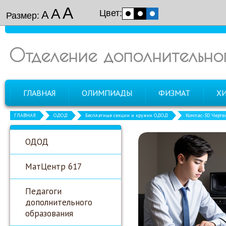
А
А
Цвет:
А
Размер:
Отделение дополнительно
ГЛАВНАЯ
ОЛИМПИАДЫ
ФИЗМАТ
Х
ГЛАВНАЯ
ОДОД
Бесплатные секции и кружки ОДОД
Компас-3D Черте
ОДОД
МатЦентр 617
Педагоги
дополнительного
образования